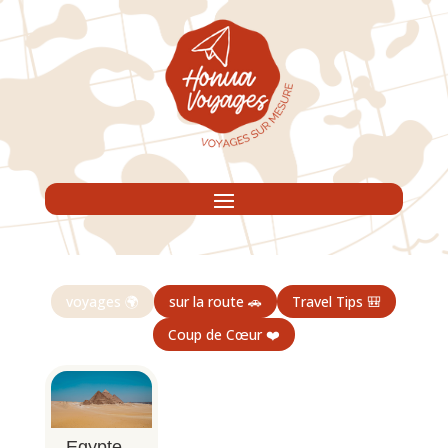
voyages 🌍
sur la route 🚗
Travel Tips 🎒
Coup de Cœur ❤️
Egypte –