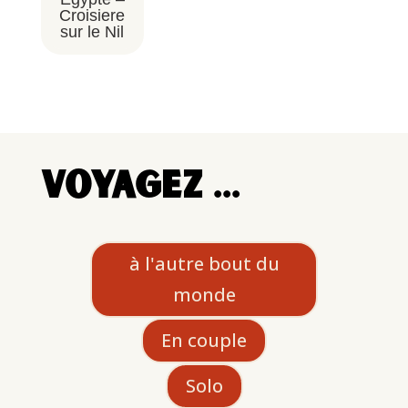
Croisiere
sur le Nil
voyagez …
à l'autre bout du
monde
En couple
Solo